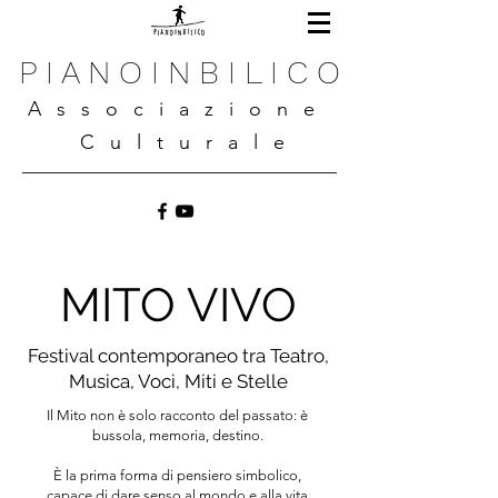
P I A N O I N B I L I C O
A s s o c i a z i o n e
C u l t u r a l e
MITO VIVO
Festival contemporaneo tra Teatro,
Musica, Voci, Miti e Stelle
Il Mito non è solo racconto del passato: è
bussola, memoria, destino.
È la prima forma di pensiero simbolico,
capace di dare senso al mondo e alla vita