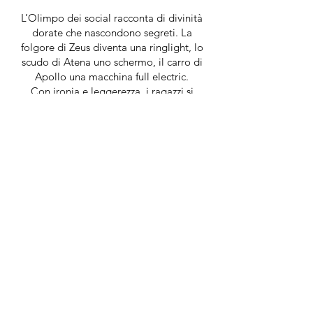
L’Olimpo dei social racconta di divinità
dorate che nascondono segreti. La
folgore di Zeus diventa una ringlight, lo
scudo di Atena uno schermo, il carro di
Apollo una macchina full electric.
Con ironia e leggerezza, i ragazzi si
interrogheranno su queste tematiche.
Peccando di Hybris.
Spavaldi, giovani e ribelli.
Drammaturgia e Regia
: Antonio Somma
In scena
: Filippo Bonzi, Nina Mondi
Caspani, Claudia Covezzi, Greta Di Lillo,
Paolo Donadel, Lisa Locatelli, Nicolò
Musante, Emma Ontano, Tommaso
Racca, Francesco Rousseau, Marina
Segneghi, Simon Sisti Ajmone