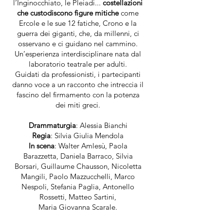
l’Inginocchiato, le Pleiadi...
costellazioni
che custodiscono figure mitiche
come
Ercole e le sue 12 fatiche, Crono e la
guerra dei giganti, che, da millenni, ci
osservano e ci guidano nel cammino.
Un’esperienza interdisciplinare nata dal
laboratorio teatrale per adulti.
Guidati da professionisti, i partecipanti
danno voce a un racconto che intreccia il
fascino del firmamento con la potenza
dei miti greci.
Drammaturgia
: Alessia Bianchi
Regia
: Silvia Giulia Mendola
In scena
: Walter Amlesù, Paola
Barazzetta, Daniela Barraco, Silvia
Borsari, Guillaume Chausson, Nicoletta
Mangili, Paolo Mazzucchelli, Marco
Nespoli, Stefania Paglia, Antonello
Rossetti, Matteo Sartini,
Maria Giovanna Scarale.