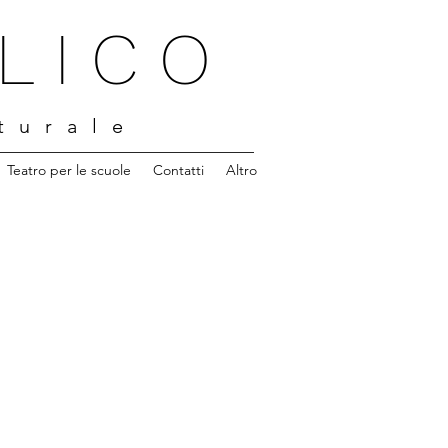
 L I C O
 u r a l e
Teatro per le scuole
Contatti
Altro