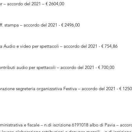
er – accordo del 2021 – € 2604,00
uff. stampa – accordo del 2021 - € 2496,00
a Audio e video per spettacoli – accordo del 2021 - € 754,86
ntributi audio per spettacoli – accordo del 2021 - € 700,00
orazione segreteria organizzativa Festiva – accordo del 2021 - € 125
ministrativa e fiscale – n.di iscrizione 6191018 albo di Pavia – acco
 lavoro elaborazione retribuzioni e denunce mensili – n.di iscrizion