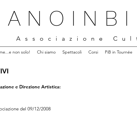
I A N O I N B I
A s s o c i a z i o n e C u l t
me...e non solo!
Chi siamo
Spettacoli
Corsi
PiB in Tournée
IVI
azione e Direzione Artistica:
sociazione del 09/12/2008