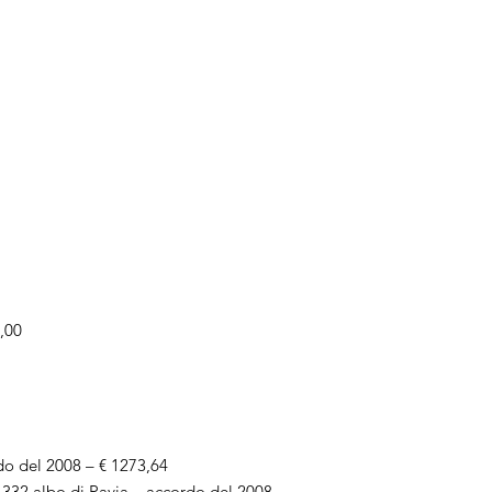
0,00
rdo del 2008 – € 1273,64
e 332 albo di Pavia – accordo del 2008 –