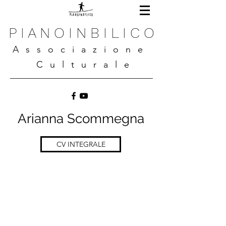
P I A N O I N B I L I C O
A s s o c i a z i o n e
C u l t u r a l e
Arianna Scommegna
CV INTEGRALE