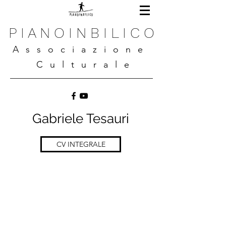
P I A N O I N B I L I C O
A s s o c i a z i o n e
C u l t u r a l e
Gabriele Tesauri
CV INTEGRALE